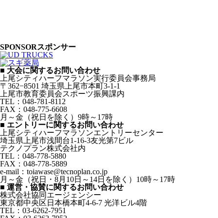
SPONSOR
スポンサー
■ 大会に関するお問い合わせ
上尾シティハーフマラソン実行委員会事務局
〒362−8501 埼玉県上尾市本町3-1-1
上尾市教育委員会スポーツ振興課内
TEL：048-781-8112
FAX：048-775-6608
月～金（祝日を除く）9時～17時
■ エントリーに関するお問い合わせ
上尾シティハーフマラソンエントリーセンター
埼玉県上尾市浅間台1-16-3友光第7ビル
テクノプラン株式会社内
TEL：048-778-5880
FAX：048-778-5889
e-mail：toiawase@tecnoplan.co.jp
月～金（祝日・8月10日～14日を除く）10時～17時
■ 運営・協賛に関するお問い合わせ
株式会社協同エージェンシー
東京都中央区日本橋本町4-6-7 光洋ビル4階
TEL：03-6262-7951