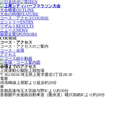
JP
EN
大会概要
OUTLINE
大会の特徴
FEATURE
コース
・
アクセス
COURSE
エントリー
ENTRY
リザルト
RESULTS
ニュース
NEWS
協賛企業
SPONSORS
COURSE
コース・アクセス
コース・アクセスのご案内
コース・会場
アクセス
会場までのアクセス
上尾運動公園陸上競技場
〒362-0034 埼玉県上尾市愛宕3丁目28-30
電車
JR高崎線上尾駅より徒歩約20分
車
首都高速埼玉大宮線与野ICより約30分
首都圏中央連絡自動車道（圏央道）桶川加納ICより約20分