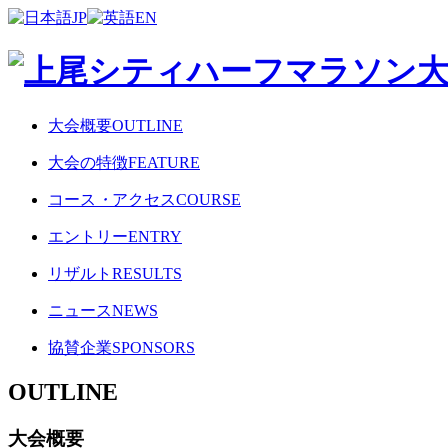
JP
EN
大会概要
OUTLINE
大会の特徴
FEATURE
コース
・
アクセス
COURSE
エントリー
ENTRY
リザルト
RESULTS
ニュース
NEWS
協賛企業
SPONSORS
OUTLINE
大会概要