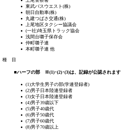
上尾警察署
東武バスウエスト(株)
朝日自動車(株)
丸建つばさ交通(株)
上尾地区タクシー協議会
(一社)埼玉県トラック協会
浅間台囃子保存会
仲町囃子連
本町囃子連 他
種 目
■ハーフの部 ※(1)･(2)･(3)は、記録が公認されます
(1)大学生男子の部(学連登録者)
(2)男子日本陸連登録者
(3)女子日本陸連登録者
(4)男子39歳以下
(5)男子40歳代
(6)男子50歳代
(7)男子60歳代
(8)男子70歳以上