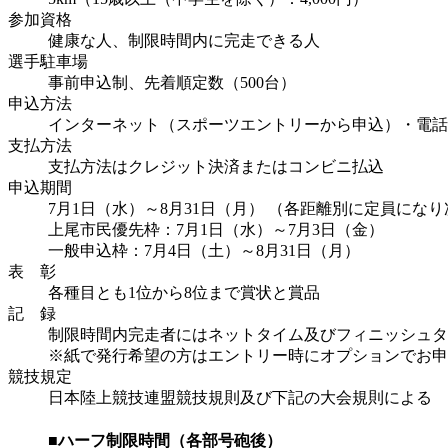
参加資格
健康な人、制限時間内に完走できる人
選手駐車場
事前申込制、先着順定数（500台）
申込方法
インターネット（スポーツエントリーから申込）・電話
支払方法
支払方法はクレジット決済またはコンビニ払込
申込期間
7月1日（水）～8月31日（月） （各距離別に定員にな
上尾市民優先枠：7月1日（水）～7月3日（金）
一般申込枠：7月4日（土）～8月31日（月）
表 彰
各種目とも1位から8位まで賞状と賞品
記 録
制限時間内完走者にはネットタイム及びフィニッシュタ
※紙で発行希望の方はエントリー時にオプションでお申
競技規定
日本陸上競技連盟競技規則及び下記の大会規則による
■ハーフ制限時間（各部号砲後）